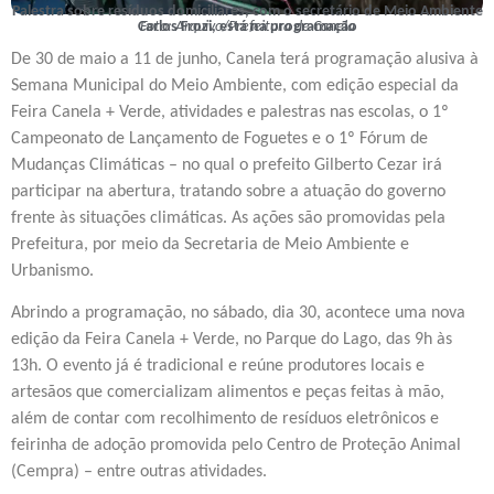
Palestra sobre resíduos domiciliares, com o secretário de Meio Ambiente
Carlos Frozi, está na programação
Foto: Arquivo/Prefeitura de Canela
De 30 de maio a 11 de junho, Canela terá programação alusiva à
Semana Municipal do Meio Ambiente, com edição especial da
Feira Canela + Verde, atividades e palestras nas escolas, o 1º
Campeonato de Lançamento de Foguetes e o 1º Fórum de
Mudanças Climáticas – no qual o prefeito Gilberto Cezar irá
participar na abertura, tratando sobre a atuação do governo
frente às situações climáticas. As ações são promovidas pela
Prefeitura, por meio da Secretaria de Meio Ambiente e
Urbanismo.
Abrindo a programação, no sábado, dia 30, acontece uma nova
edição da Feira Canela + Verde, no Parque do Lago, das 9h às
13h. O evento já é tradicional e reúne produtores locais e
artesãos que comercializam alimentos e peças feitas à mão,
além de contar com recolhimento de resíduos eletrônicos e
feirinha de adoção promovida pelo Centro de Proteção Animal
(Cempra) – entre outras atividades.