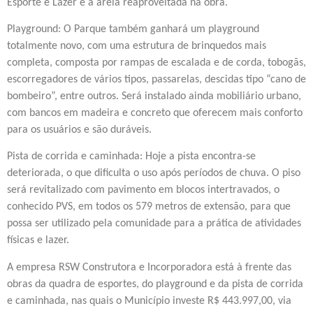
Esporte e Lazer e a areia reaproveitada na obra.
Playground: O Parque também ganhará um playground
totalmente novo, com uma estrutura de brinquedos mais
completa, composta por rampas de escalada e de corda, tobogãs,
escorregadores de vários tipos, passarelas, descidas tipo “cano de
bombeiro”, entre outros. Será instalado ainda mobiliário urbano,
com bancos em madeira e concreto que oferecem mais conforto
para os usuários e são duráveis.
Pista de corrida e caminhada: Hoje a pista encontra-se
deteriorada, o que dificulta o uso após períodos de chuva. O piso
será revitalizado com pavimento em blocos intertravados, o
conhecido PVS, em todos os 579 metros de extensão, para que
possa ser utilizado pela comunidade para a prática de atividades
físicas e lazer.
A empresa RSW Construtora e Incorporadora está à frente das
obras da quadra de esportes, do playground e da pista de corrida
e caminhada, nas quais o Município investe R$ 443.997,00, via