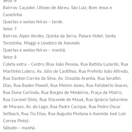
Setor 6
Bairros: Caçador, Ulisses de Abreu, São Luiz, Bom Jesus e
Canelinha
Quartas e sextas-feiras – tarde.
Setor 7
Bairros: Alpes Verdes, Quinta da Serra, Palace Hotel, Santa
Terezinha, Maggi e Leodoro de Azevedo
Quartas e sextas-feiras – manhã.
Setor 8
Coleta extra – Centro (Rua João Pessoa, Rua Batista Luzardo, Rua
Martinho Lutero, Av. Júlio de Castilhos, Rua Prefeito João Alfredo,
Rua Danton Corrêa da Silva, Av. Osvaldo Aranha, Rua Serafim
Dias, Rua Baden Powell, Rua Melvin Jones, Rua Felisberto Soares,
Rua Dona Carlinda, Rua Borges de Medeiros, Praça da Matriz,
Rua Coronel Diniz, Rua Visconde de Mauá, Rua Ignácio Saturnino
de Moraes, Av. do Lago, Rua Padre Cacique, Rua Pedro Oscar
Sellbach, Rua Tio Elias, Rua Augusto Pestana e Avenida José Luiz
Correa Pinto).
Sábado – manhã.